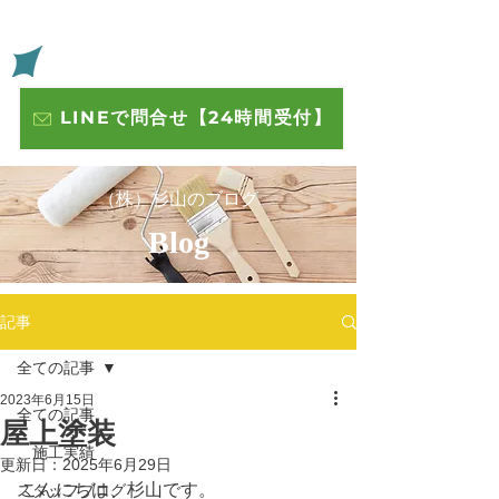
​いわきの住宅や店舗の外壁 屋根 内装塗装 株式会社杉山
​杉山
LINEで問合せ【24時間受付】
​（株）杉山のブログ
​Blog
記事
全ての記事
2023年6月15日
全ての記事
屋上塗装
施工実績
更新日：
2025年6月29日
こんにちは、杉山です。
スタッフブログ