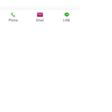
Phone
Email
LINE
創業50年、地元の塗装屋として
お客様に寄り添いながら、見違える塗
装をご提供します。