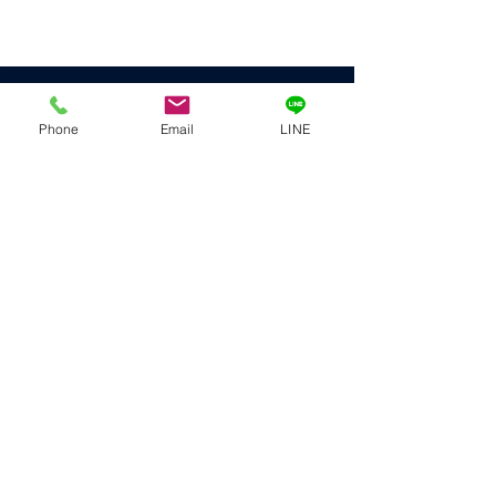
​WORKS
施工実績へ >>
Phone
Email
LINE
​施工実績