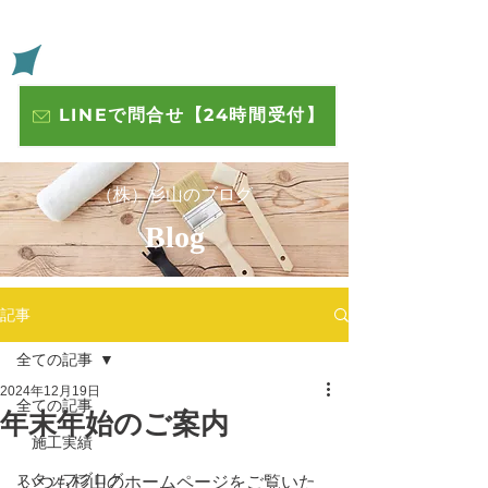
​いわきの住宅や店舗の外壁 屋根 内装塗装 株式会社杉山
​杉山
LINEで問合せ【24時間受付】
​（株）杉山のブログ
​Blog
記事
全ての記事
2024年12月19日
全ての記事
年末年始のご案内
施工実績
スタッフブログ
いつも杉山のホームページをご覧いた