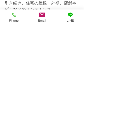
引き続き、住宅の屋根・外壁、店舗や
ビルなどのメンテナンス、
工場・事務所の修繕についても承って
Phone
Email
LINE
おりますので
お気軽にご相談くださいませ。
コメント
コメントを追加…
©sugiyama Co.,Ltd.ALL RIGHTS
RESERVED.