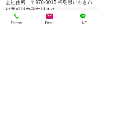
会社住所：〒970-8015 福島県いわき市
好間町川中子古川３０
問い合わせ番号：0246-22-2201
Phone
Email
LINE
住む人にとって心地よい暮らしを提供
https://www.sugiyamaiwaki.jp/toppage