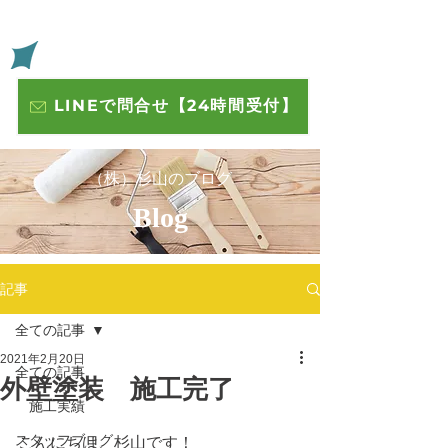
​いわきの住宅や店舗の外壁 屋根 内装塗装 株式会社杉山
​杉山
LINEで問合せ【24時間受付】
​（株）杉山のブログ
​Blog
記事
全ての記事
2021年2月20日
全ての記事
外壁塗装 施工完了
施工実績
スタッフブログ
こんにちは、杉山です！